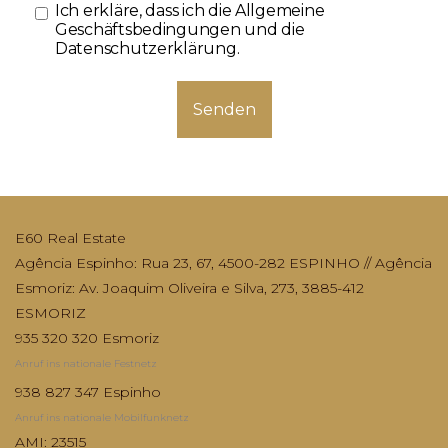
Ich erkläre, dass ich die
Allgemeine
Geschäftsbedingungen und die
Datenschutzerklärung
.
Senden
E60 Real Estate
Agência Espinho: Rua 23, 67, 4500-282 ESPINHO // Agência
Esmoriz: Av. Joaquim Oliveira e Silva, 273, 3885-412
ESMORIZ
935 320 320 Esmoriz
Anruf ins nationale Festnetz
938 827 347 Espinho
Anruf ins nationale Mobilfunknetz
AMI: 23515