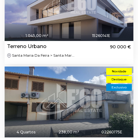
1.045,00 m²
15260141E
Terreno Urbano
90 000 €
Santa Maria Da Feira > Santa Mar...
Novidade
Destaque
Exclusivo
4 Quartos
238,00 m²
02260175E