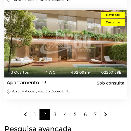
Novidade
Destaque
3 Quartos
4 WC
402,09 m²
02260138E
Apartamento T3
Sob consulta
Porto > Aldoar, Foz Do Douro E N...
1
2
3
4
5
6
7
Pesquisa avançada