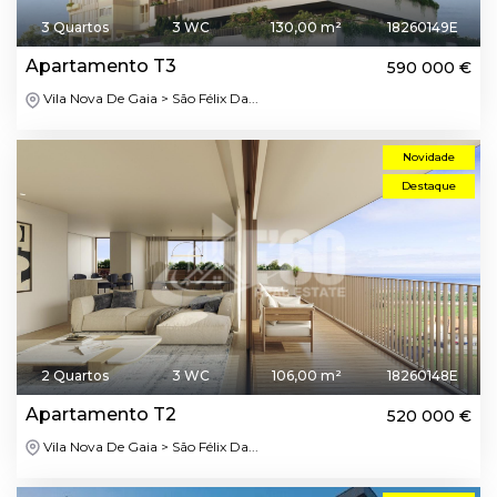
3 Quartos
3 WC
130,00 m²
18260149E
Apartamento T3
590 000 €
Vila Nova De Gaia > São Félix Da...
Novidade
Destaque
2 Quartos
3 WC
106,00 m²
18260148E
Apartamento T2
520 000 €
Vila Nova De Gaia > São Félix Da...