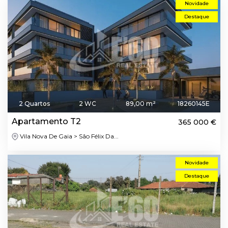
Novidade
Destaque
2 Quartos
2 WC
89,00 m²
18260145E
Apartamento T2
365 000 €
Vila Nova De Gaia > São Félix Da...
Novidade
Destaque