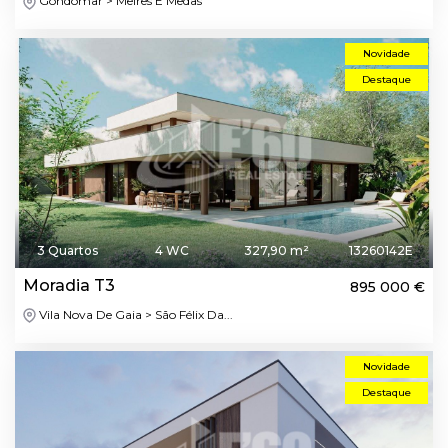
Gondomar > Melres E Medas
Novidade
Destaque
3 Quartos
4 WC
327,90 m²
13260142E
Moradia T3
895 000 €
Vila Nova De Gaia > São Félix Da...
Novidade
Destaque