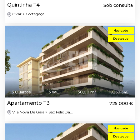
Quintinha T4
Sob consulta
Ovar > Cortegaça
Novidade
Destaque
3 Quartos
3 WC
130,00 m²
18260154E
Apartamento T3
725 000 €
Vila Nova De Gaia > São Félix Da...
Novidade
Destaque