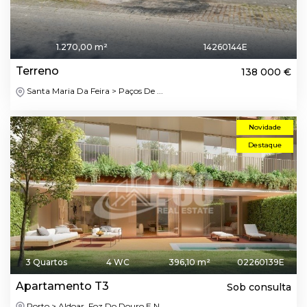
1.270,00 m²
14260144E
Terreno
138 000 €
Santa Maria Da Feira > Paços De ...
Novidade
Destaque
3 Quartos
4 WC
396,10 m²
02260139E
Apartamento T3
Sob consulta
Porto > Aldoar, Foz Do Douro E N...