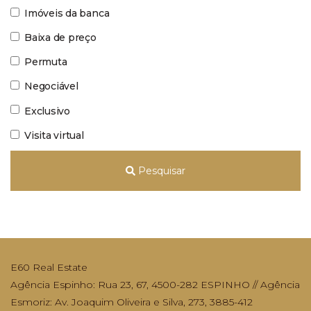
Imóveis da banca
Baixa de preço
Permuta
Negociável
Exclusivo
Visita virtual
Pesquisar
E60 Real Estate
Agência Espinho: Rua 23, 67, 4500-282 ESPINHO // Agência
Esmoriz: Av. Joaquim Oliveira e Silva, 273, 3885-412