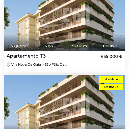
3 Quartos
3 WC
130,00 m²
18260152E
Apartamento T3
655 000 €
Vila Nova De Gaia > São Félix Da...
Novidade
Destaque