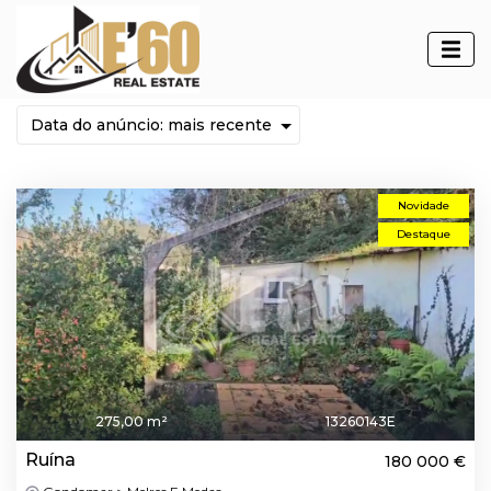
Imóveis
Novidade
Destaque
275,00 m²
13260143E
Ruína
180 000 €