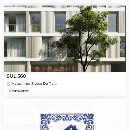
SUL 560
Matosinhos E Leça Da Pal...
15 Inmuebles