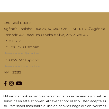
E60 Real Estate
Agência Espinho: Rua 23, 67, 4500-282 ESPINHO // Agência
Esmoriz: Av. Joaquim Oliveira e Silva, 273, 3885-412
ESMORIZ
935 320 320 Esmoriz
Llamada a la red fija nacional
938 827 347 Espinho
Llamada a red móvil nacional
AMI: 23515
Utilizamos cookies propias para mejorar su experiencia y nuestros
Utilizamos cookies propias para mejorar su experiencia y nuestros
Suscribir
servicios en este sitio web. Al navegar por el sitio usted acepta su
servicios en este sitio web. Al navegar por el sitio usted acepta su
uso. Para saber más sobre el uso de cookies, haga clic en “Ver más”.
uso. Para saber más sobre el uso de cookies, haga clic en “Ver más”.